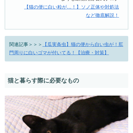
【猫の便に白い粒が…！】ソノ正体や対処法
など徹底解説！
関連記事＞＞＞
【瓜実条虫】猫の便から白い虫が！肛
門周りに白いゴマが付いてる！【治療・対策】
猫と暮らす際に必要なもの