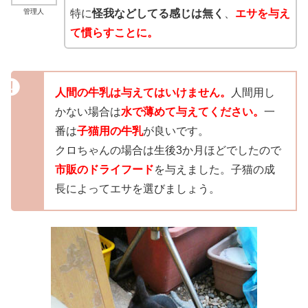
管理人
特に
怪我などしてる感じは無く
、
エサを与え
て慣らすことに。
人間の牛乳は与えてはいけません。
人間用し
かない場合は
水で薄めて与えてください。
一
番は
子猫用の牛乳
が良いです。
クロちゃんの場合は生後3か月ほどでしたので
市販のドライフード
を与えました。子猫の成
長によってエサを選びましょう。