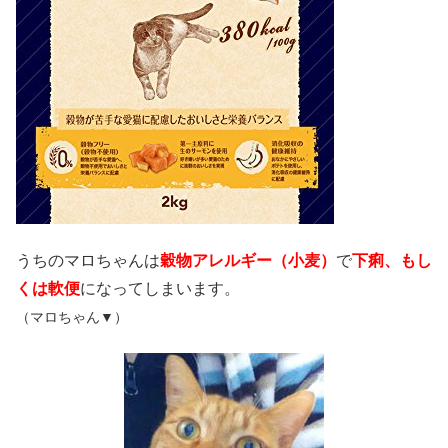
うちのマロちゃんは
穀物アレルギー（小麦）
で
下痢、もし
くは軟便
になってしまいます。
（マロちゃん▼）