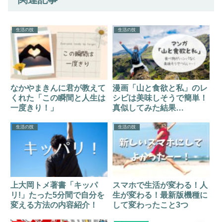
生活の技
生活の技
なかやまきんに君が教えて
漫画「山と食欲と私」のレ
くれた「この瞬間と人生は
シピは美味しそうで簡単！
一度きり！」
真似してみた結果…
生活の技
生活の技
上大岡トメ著書「キッパ
スマホで生活が変わる！人
リ!」たった5分間で自分を
生が変わる！最新版機種に
変える方法の内容紹介！
して変わったこと3つ