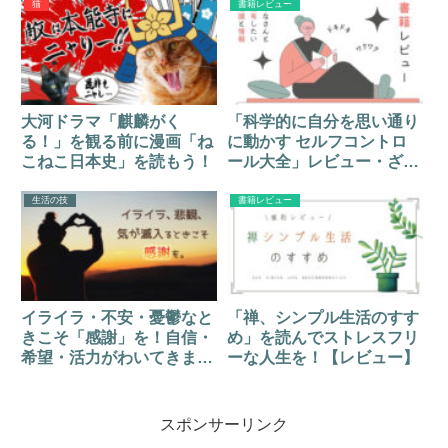
猫
書籍レビュー
大河ドラマ「麒麟がく
「科学的に自分を思い通り
る！」を観る前に漫画「ね
に動かす セルフコントロ
こねこ日本史」を読もう！
ール大全」レビュー・ざっ
くり要約
生活の技
書籍レビュー
イライラ・不安・憂鬱なと
「禅、シンプル生活のすす
きこそ「感謝」を！自信・
め」を読んでストレスフリ
希望・活力がわいてきま
ーな人生を！【レビュー】
す！
スポンサーリンク