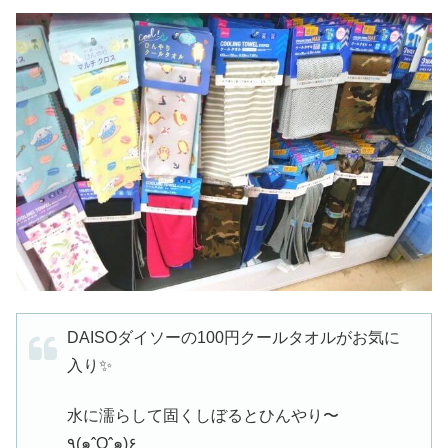
DAISOダイソーの100円クールタオルがお気に
入り✨
水に濡らして固くしぼるとひんやり〜
٩(๑ˆOˆ๑)۶