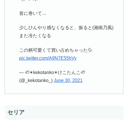
首に巻いて…
少しひんやり感なくなると、振ると(湘南乃風)
また冷たくなる
この柄可愛くて買い占めちゃった💦
pic.twitter.com/A9N7E55hVy
— 🦥✴︎kekotanko✴︎けこたんこ🦥
(@_kekotanko_)
June 30, 2021
セリア