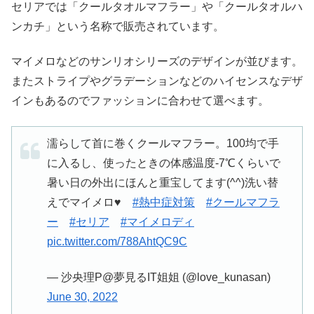
セリアでは「クールタオルマフラー」や「クールタオルハ
ンカチ」という名称で販売されています。
マイメロなどのサンリオシリーズのデザインが並びます。
またストライプやグラデーションなどのハイセンスなデザ
インもあるのでファッションに合わせて選べます。
濡らして首に巻くクールマフラー。100均で手
に入るし、使ったときの体感温度-7℃くらいで
暑い日の外出にほんと重宝してます(^^)洗い替
えでマイメロ♥
#熱中症対策
#クールマフラ
ー
#セリア
#マイメロディ
pic.twitter.com/788AhtQC9C
— 沙央理P@夢見るIT姐姐 (@love_kunasan)
June 30, 2022