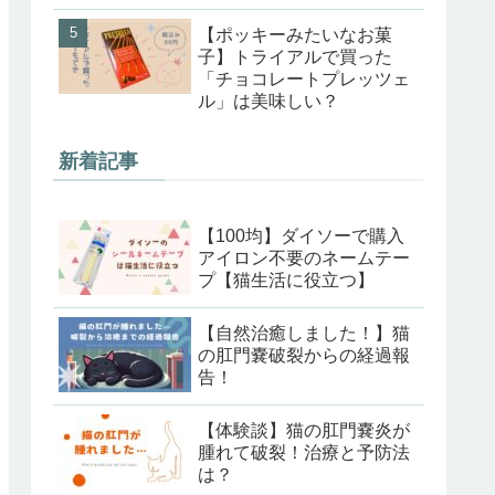
【ポッキーみたいなお菓
子】トライアルで買った
「チョコレートプレッツェ
ル」は美味しい？
新着記事
【100均】ダイソーで購入
アイロン不要のネームテー
プ【猫生活に役立つ】
【自然治癒しました！】猫
の肛門嚢破裂からの経過報
告！
【体験談】猫の肛門嚢炎が
腫れて破裂！治療と予防法
は？