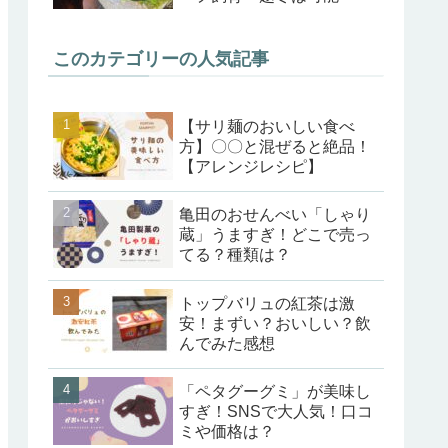
このカテゴリーの人気記事
【サリ麺のおいしい食べ
方】〇〇と混ぜると絶品！
【アレンジレシピ】
亀田のおせんべい「しゃり
蔵」うますぎ！どこで売っ
てる？種類は？
トップバリュの紅茶は激
安！まずい？おいしい？飲
んでみた感想
「ペタグーグミ」が美味し
すぎ！SNSで大人気！口コ
ミや価格は？