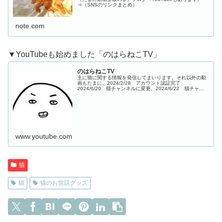
⇒（SNSのリンクまとめ）
note.com
▼YouTubeも始めました「のはらねこTV」
のはらねこTV
主に猫に関する情報を発信してまいります。それ以外の動
画もたまに。2024/2/28 アカウント認証完了
2024/6/20 猫チャンネルに変更。2024/6/22 猫チャン
ネルにしてから初投稿1本目※このサイトはアフィリエイ
ト広告（Amazo...
www.youtube.com
猫
猫
猫のお世話グッズ