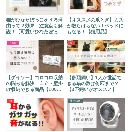
猫がひなたぼっこをする理
【オススメの爪とぎ】カス
由って？効果・注意点も解
が散らばらない！ベッドに
説！【可愛いひなたぼっこ
もなる！【猫用品】
画像あり】
100均
猫
【ダイソー】コロコロ収納
【多頭飼い】1人が世話で
の悩みを解決！自立・壁掛
きる猫の数は何匹まで？
け収納できる商品【100
【2匹飼いがオススメ】
均】
猫
生活の技