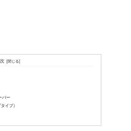
次
ーパー
プタイプ）