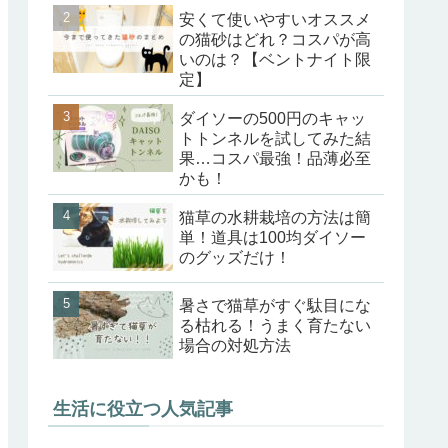
安くて使いやすいオススメ
の猫砂はどれ？コスパが高
いのは？【ベントナイト限
定】
ダイソーの500円のキャッ
トトンネルを試してみた結
果…コスパ最強！品薄必至
かも！
猫草の水耕栽培の方法は簡
単！道具は100均ダイソー
のグッズだけ！
暑さで猫草がすぐ駄目にな
る枯れる！うまく育たない
場合の対処方法
生活に役立つ人気記事