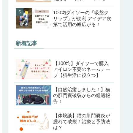
100均ダイソーの「吸盤ク
リップ」が便利|アイデア次
第で活用の幅広がる！
新着記事
【100均】ダイソーで購入
アイロン不要のネームテー
プ【猫生活に役立つ】
【自然治癒しました！】猫
の肛門嚢破裂からの経過報
告！
【体験談】猫の肛門嚢炎が
腫れて破裂！治療と予防法
は？