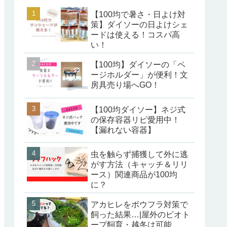
【100均で暑さ・日よけ対
策】ダイソーの日よけシェ
ードは使える！コスパ高
い！
【100均】ダイソーの「ペ
ージホルダー」が便利！文
房具売り場へGO！
【100均ダイソー】ネジ式
の保存容器リピ愛用中！
【漏れない容器】
虫を触らず捕獲して外に逃
がす方法（キャッチ＆リリ
ース）関連商品が100均
に？
アカヒレをボウフラ対策で
飼った結果…|屋外のビオト
ープ飼育・越冬は可能