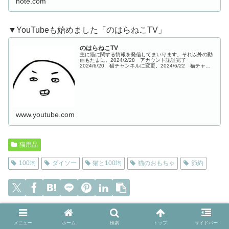
note.com
▼YouTubeも始めました「のはらねこTV」
のはらねこTV
主に猫に関する情報を発信してまいります。それ以外の動
画もたまに。2024/2/28 アカウント認証完了
2024/6/20 猫チャンネルに変更。2024/6/22 猫チャン
ネルにしてから初投稿1本目※このサイトはアフィリエイ
ト広告（Amazo...
www.youtube.com
猫用品
100均
ダイソー
猫と100均
猫のおもちゃ
節約
のはらねこをフォローする
メニュー
ホーム
検索
トップ
サイドバー