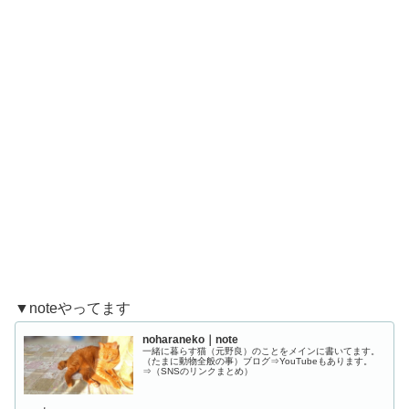
▼noteやってます
noharaneko｜note
一緒に暮らす猫（元野良）のことをメインに書いてます。
（たまに動物全般の事）ブログ⇒YouTubeもあります。
⇒（SNSのリンクまとめ）