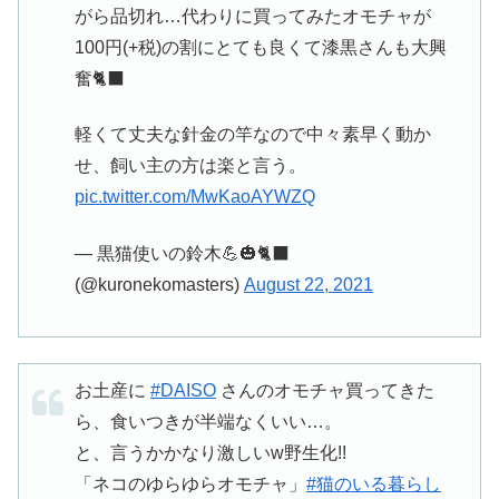
がら品切れ…代わりに買ってみたオモチャが
100円(+税)の割にとても良くて漆黒さんも大興
奮🐈‍⬛
軽くて丈夫な針金の竿なので中々素早く動か
せ、飼い主の方は楽と言う。
pic.twitter.com/MwKaoAYWZQ
— 黒猫使いの鈴木💪🎃🐈‍⬛
(@kuronekomasters)
August 22, 2021
お土産に
#DAISO
さんのオモチャ買ってきた
ら、食いつきが半端なくいい…。
と、言うかかなり激しいw野生化!!
「ネコのゆらゆらオモチャ」
#猫のいる暮らし