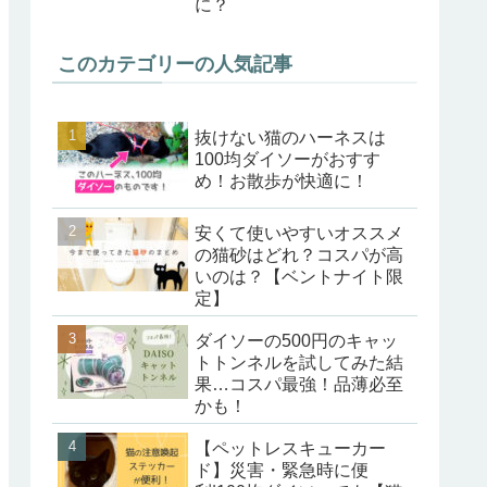
に？
このカテゴリーの人気記事
抜けない猫のハーネスは
100均ダイソーがおすす
め！お散歩が快適に！
安くて使いやすいオススメ
の猫砂はどれ？コスパが高
いのは？【ベントナイト限
定】
ダイソーの500円のキャッ
トトンネルを試してみた結
果…コスパ最強！品薄必至
かも！
【ペットレスキューカー
ド】災害・緊急時に便