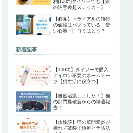
利|100均ダイソーでも【猫
の注意喚起ステッカー】
【必見】トライアルの猫砂
の値段はバグっている！使
い心地・口コミはどう？
新着記事
【100均】ダイソーで購入
アイロン不要のネームテー
プ【猫生活に役立つ】
【自然治癒しました！】猫
の肛門嚢破裂からの経過報
告！
【体験談】猫の肛門嚢炎が
腫れて破裂！治療と予防法