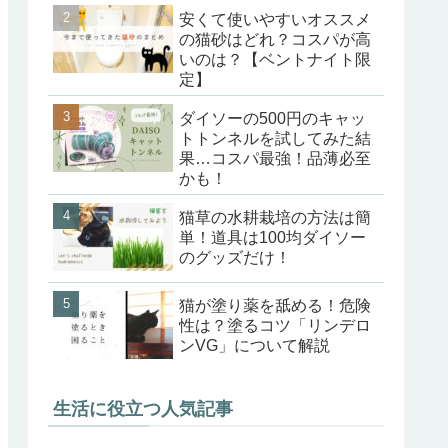
安くて使いやすいオススメ
の猫砂はどれ？コスパが高
いのは？【ベントナイト限
定】
ダイソーの500円のキャッ
トトンネルを試してみた結
果…コスパ最強！品薄必至
かも！
猫草の水耕栽培の方法は簡
単！道具は100均ダイソー
のグッズだけ！
猫が塗り薬を舐める！危険
性は？塗るコツ「リンデロ
ンVG」について解説
生活に役立つ人気記事