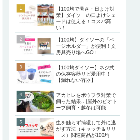
【100均で暑さ・日よけ対
策】ダイソーの日よけシェ
ードは使える！コスパ高
い！
【100均】ダイソーの「ペ
ージホルダー」が便利！文
房具売り場へGO！
【100均ダイソー】ネジ式
の保存容器リピ愛用中！
【漏れない容器】
アカヒレをボウフラ対策で
飼った結果…|屋外のビオト
ープ飼育・越冬は可能
虫を触らず捕獲して外に逃
がす方法（キャッチ＆リリ
ース）関連商品が100均