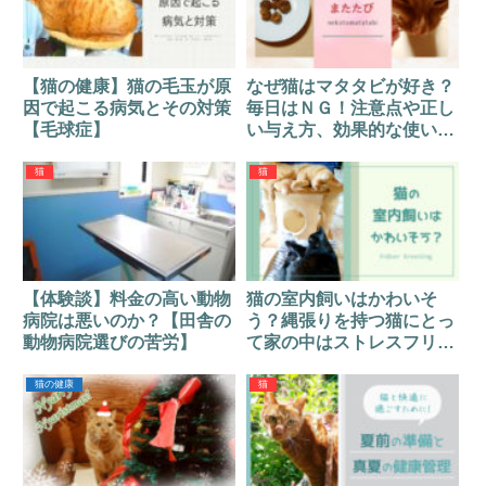
【猫の健康】猫の毛玉が原
なぜ猫はマタタビが好き？
因で起こる病気とその対策
毎日はＮＧ！注意点や正し
【毛球症】
い与え方、効果的な使い方
は？
猫
猫
【体験談】料金の高い動物
猫の室内飼いはかわいそ
病院は悪いのか？【田舎の
う？縄張りを持つ猫にとっ
動物病院選びの苦労】
て家の中はストレスフリー
だった！
猫の健康
猫