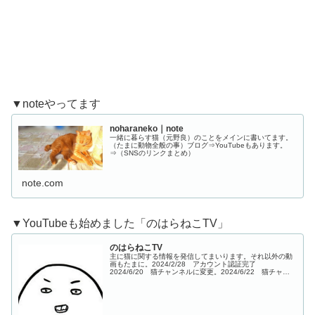
▼noteやってます
noharaneko｜note
一緒に暮らす猫（元野良）のことをメインに書いてます。
（たまに動物全般の事）ブログ⇒YouTubeもあります。
⇒（SNSのリンクまとめ）
note.com
▼YouTubeも始めました「のはらねこTV」
のはらねこTV
主に猫に関する情報を発信してまいります。それ以外の動
画もたまに。2024/2/28 アカウント認証完了
2024/6/20 猫チャンネルに変更。2024/6/22 猫チャン
ネルにしてから初投稿1本目※このサイトはアフィリエイ
ト広告（Amazo...