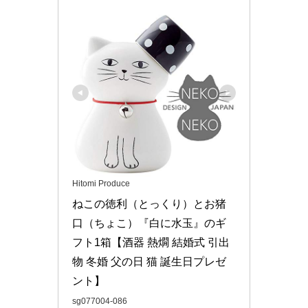
Hitomi Produce
ねこの徳利（とっくり）とお猪
口（ちょこ）『白に水玉』のギ
フト1箱【酒器 熱燗 結婚式 引出
物 冬婚 父の日 猫 誕生日プレゼ
ント】
sg077004-086