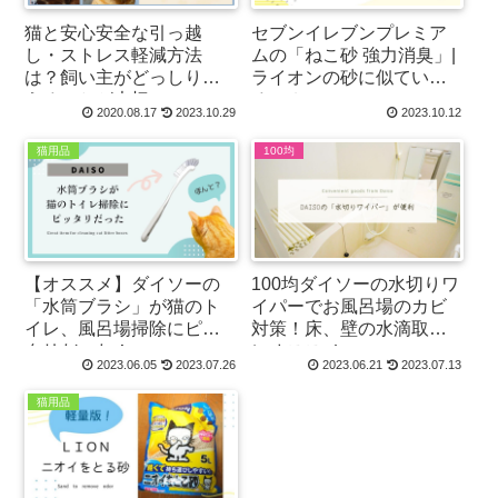
猫と安心安全な引っ越
セブンイレブンプレミア
し・ストレス軽減方法
ムの「ねこ砂 強力消臭」|
は？飼い主がどっしり構
ライオンの砂に似てい
えることが大切！
る！？
2020.08.17
2023.10.29
2023.10.12
猫用品
100均
【オススメ】ダイソーの
100均ダイソーの水切りワ
「水筒ブラシ」が猫のト
イパーでお風呂場のカビ
イレ、風呂場掃除にピッ
対策！床、壁の水滴取り
タリだった！
にオススメ
2023.06.05
2023.07.26
2023.06.21
2023.07.13
猫用品