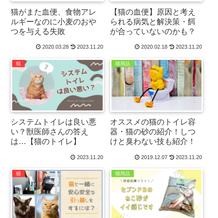
猫がまた血便、食物アレ
【猫の血便】原因と考え
ルギーなのに小麦のおや
られる病気と解決策・餌
つを与える失敗
が合っていないのかも？
2020.03.28
2023.11.20
2020.02.18
2023.11.20
猫
猫用品
システムトイレは良い悪
オススメの猫のトイレ容
い？獣医師さんの答え
器・猫の砂の紹介！しつ
は…【猫のトイレ】
けと臭わない技も紹介！
2023.11.20
2019.12.07
2023.11.20
猫
猫用品