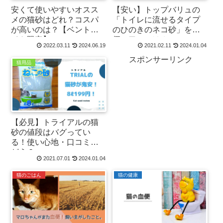
安くて使いやすいオスス
【安い】トップバリュの
メの猫砂はどれ？コスパ
「トイレに流せるタイプ
が高いのは？【ベントナ
のひのきのネコ砂」を評
イト限定】
価！口コミは？
2022.03.11
2024.06.19
2021.02.11
2024.01.04
スポンサーリンク
猫用品
【必見】トライアルの猫
砂の値段はバグってい
る！使い心地・口コミは
どう？
2021.07.01
2024.01.04
猫のごはん
猫の健康