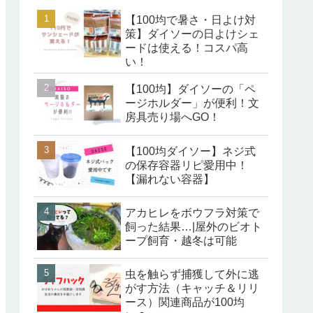
【100均で暑さ・日よけ対
策】ダイソーの日よけシェ
ードは使える！コスパ高
い！
【100均】ダイソーの「ペ
ージホルダー」が便利！文
房具売り場へGO！
【100均ダイソー】ネジ式
の保存容器リピ愛用中！
【漏れない容器】
アカヒレをボウフラ対策で
飼った結果…|屋外のビオト
ープ飼育・越冬は可能
虫を触らず捕獲して外に逃
がす方法（キャッチ＆リリ
ース）関連商品が100均