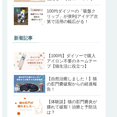
100均ダイソーの「吸盤ク
リップ」が便利|アイデア次
第で活用の幅広がる！
新着記事
【100均】ダイソーで購入
アイロン不要のネームテー
プ【猫生活に役立つ】
【自然治癒しました！】猫
の肛門嚢破裂からの経過報
告！
【体験談】猫の肛門嚢炎が
腫れて破裂！治療と予防法
は？