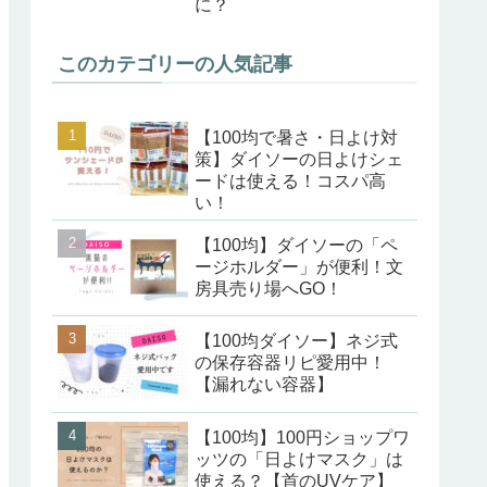
に？
このカテゴリーの人気記事
【100均で暑さ・日よけ対
策】ダイソーの日よけシェ
ードは使える！コスパ高
い！
【100均】ダイソーの「ペ
ージホルダー」が便利！文
房具売り場へGO！
【100均ダイソー】ネジ式
の保存容器リピ愛用中！
【漏れない容器】
【100均】100円ショップワ
ッツの「日よけマスク」は
使える？【首のUVケア】