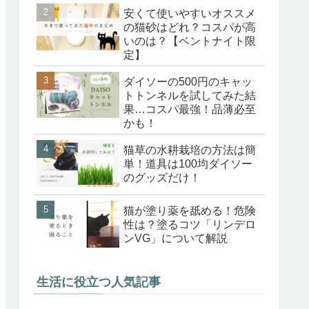
安くて使いやすいオススメ
の猫砂はどれ？コスパが高
いのは？【ベントナイト限
定】
ダイソーの500円のキャッ
トトンネルを試してみた結
果…コスパ最強！品薄必至
かも！
猫草の水耕栽培の方法は簡
単！道具は100均ダイソー
のグッズだけ！
猫が塗り薬を舐める！危険
性は？塗るコツ「リンデロ
ンVG」について解説
生活に役立つ人気記事