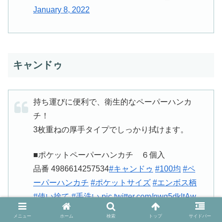
January 8, 2022
キャンドゥ
持ち運びに便利で、衛生的なペーパーハンカ
チ！
3枚重ねの厚手タイプでしっかり拭けます。
■ポケットペーパーハンカチ ６個入
品番 4986614257534
#キャンドゥ
#100均
#ペ
ーパーハンカチ
#ポケットサイズ
#エンボス柄
#使い捨て
#手洗い
pic.twitter.com/nwq5dkltAw
メニュー
ホーム
検索
トップ
サイドバー
— Can★Do/キャンドゥ (@cando_official)